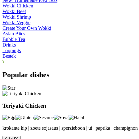
New! Homemade Iced Teas
Wokki Chicken
Wokki Beef
Wokki Shrimp
Wokki Veggie
Create Your Own Wokki
Asian Bites
Bubble Tea
Drinks
Toppings
Bestek
Popular dishes
Teriyaki Chicken
krokante kip | zoete sojasaus | sperzieboon | ui | paprika | champignon 