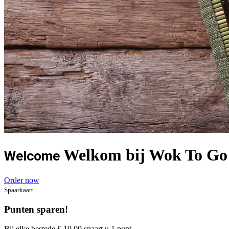
Welkom bij Wok To Go 
Welcome
Order now
Spaarkaart
Punten sparen!
Bij elke bestede € 10,00 spaart u 1 punt.